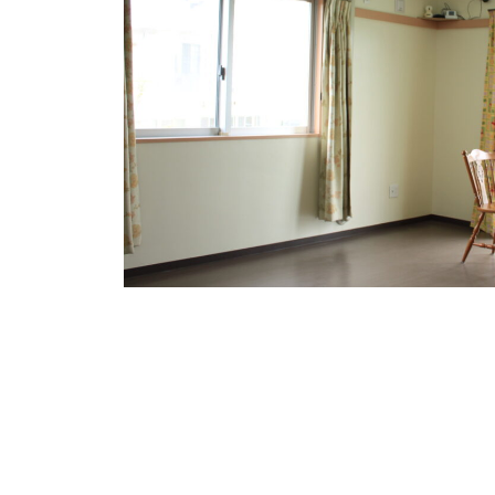
投
稿
ナ
ビ
ゲ
ー
シ
ョ