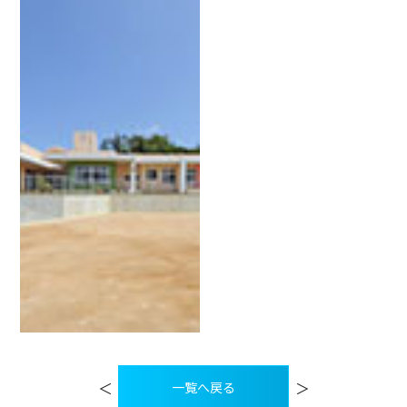
投
稿
＜
＞
一覧へ戻る
ナ