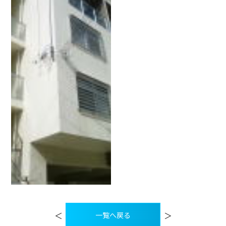
投
稿
＜
＞
一覧へ戻る
ナ