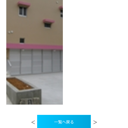
投
稿
＜
＞
一覧へ戻る
ナ