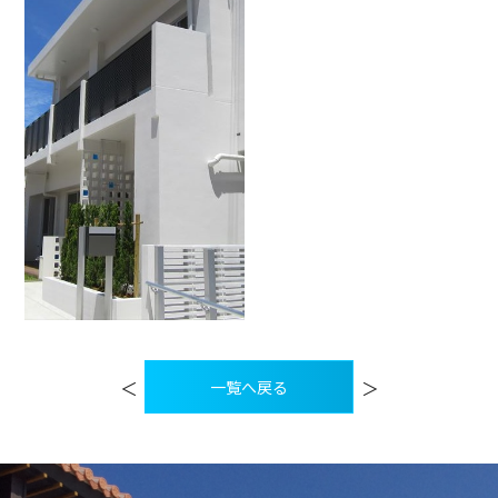
投
稿
＜
＞
一覧へ戻る
ナ
ビ
ゲ
ー
シ
ョ