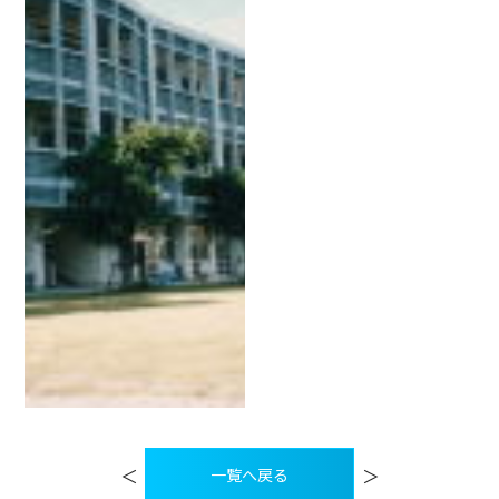
投
稿
＜
＞
一覧へ戻る
ナ