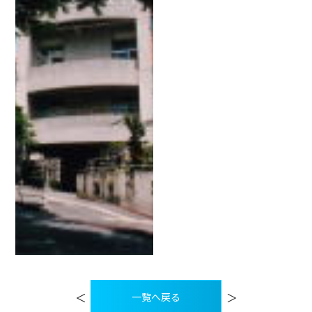
投
稿
＜
＞
一覧へ戻る
ナ